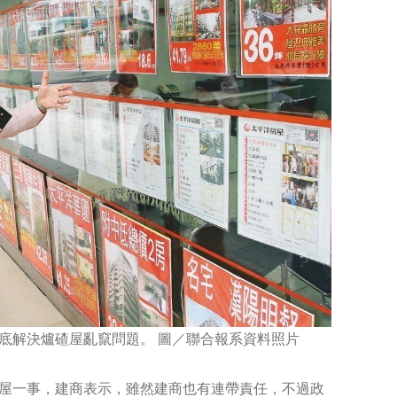
底解決爐碴屋亂竄問題。 圖／聯合報系資料照片
屋一事，建商表示，雖然建商也有連帶責任，不過政