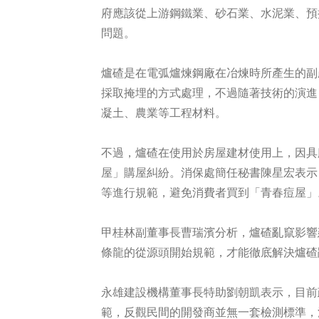
府應該從上游鋼鐵業、砂石業、水泥業、預
問題。
爐碴是在電弧爐煉鋼廠在冶煉時所產生的副
採取掩埋的方式處理，不過隨著技術的演進
凝土、農業等工程材料。
不過，爐碴在使用於房屋建材使用上，因具
屋」購屋糾紛。消保處簡任秘書陳星宏表示
等進行規範，避免消費者買到「青春痘屋」
甲桂林副董事長曹瑞濱分析，爐碴亂竄影響
條龍的從源頭開始規範，才能徹底解決爐碴
永雄建設機構董事長特助劉朝凱表示，目前
範，反觀民間的開發商並無一套檢測標準，