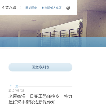
企業永續
關於潤泰
利害關係人專區
回文章列表
上一篇
2019 / 03 / 28
老屋衛浴一日完工恐僅拉皮 特力
屋好幫手衛浴煥新報你知