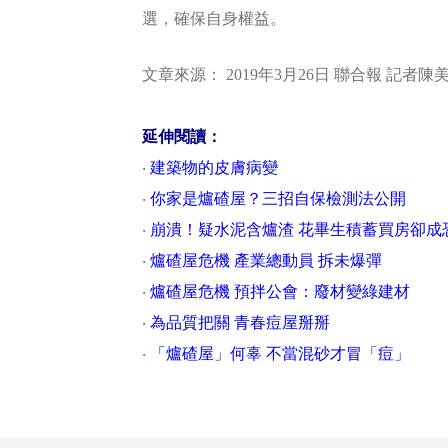
選，確保自身權益。
文章來源： 2019年3月26日 聯合報 記
延伸閱讀：
‧
建築物的皮膚病變
‧
你家是爐碴屋？三招自保檢測法公開
‧
崩潰！疑水泥含爐渣 花畢生積蓄買房卻成
‧
爐碴屋危機 產業總動員 拆未爆彈
‧
爐碴屋危機 預拌公會：廢材變綠建材
‧
為品質把關 青春痘屋掰掰
‧
「爐碴屋」何辜 不當混砂才冒「痘」