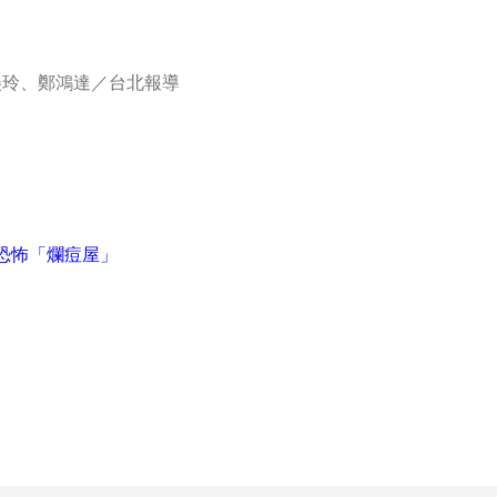
者陳美玲、鄭鴻達／台北報導
恐怖「爛痘屋」