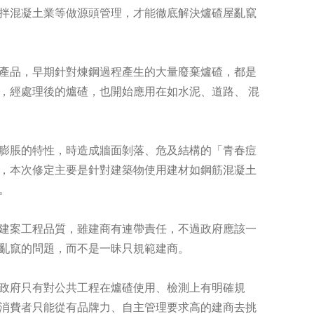
拌混凝土業等做源頭管理，才能徹底解決爐碴屋亂竄
產品，早期針對煉鋼過程產生的大量廢棄爐碴，都是
，經處理後的爐碴，也開始應用在如水泥、道路、 混
膨脹的特性，時造成牆面剝落、危及結構的「青春痘
，本次修定主要是針對建築物使用建材如鋼筋混凝土
。
建案工程品質，雖建商有連帶責任，不過政府應該一
亂竄的問題，而不是一昧只規範建商。
政府只有對公共工程在爐碴使用、檢測上有明確規
消費者只能從有品牌力、自主管理要求高的建商去挑