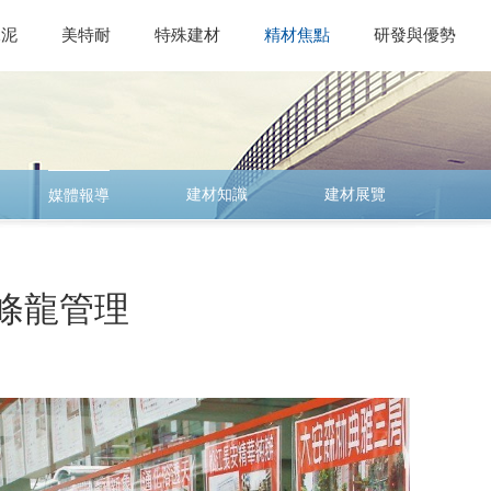
水泥
美特耐
特殊建材
精材焦點
研發與優勢
建材知識
建材展覽
媒體報導
條龍管理