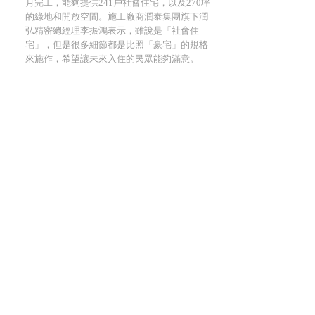
月完工，能夠提供241戶社會住宅，以及270坪
的綠地和開放空間。施工廠商潤泰集團旗下潤
弘精密總經理李振鴻表示，雖說是「社會住
宅」，但是很多細節都是比照「豪宅」的規格
來施作，希望讓未來入住的民眾能夠滿意。