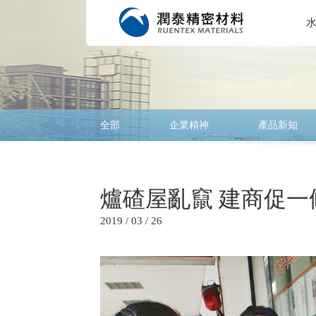
全部
企業精神
產品新知
爐碴屋亂竄 建商促一
2019 / 03 / 26