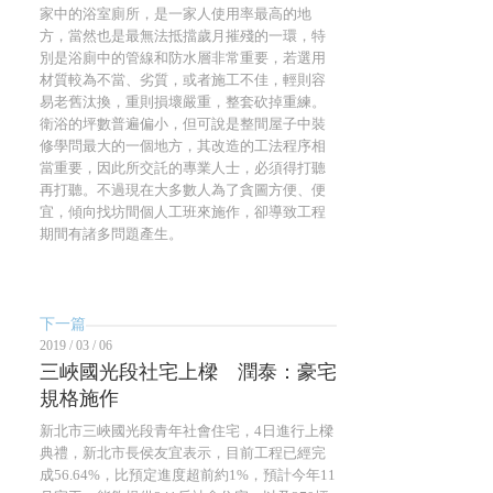
家中的浴室廁所，是一家人使用率最高的地
方，當然也是最無法抵擋歲月摧殘的一環，特
別是浴廁中的管線和防水層非常重要，若選用
材質較為不當、劣質，或者施工不佳，輕則容
易老舊汰換，重則損壞嚴重，整套砍掉重練。
衛浴的坪數普遍偏小，但可說是整間屋子中裝
修學問最大的一個地方，其改造的工法程序相
當重要，因此所交託的專業人士，必須得打聽
再打聽。不過現在大多數人為了貪圖方便、便
宜，傾向找坊間個人工班來施作，卻導致工程
期間有諸多問題產生。
下一篇
2019 / 03 / 06
三峽國光段社宅上樑 潤泰：豪宅
規格施作
新北市三峽國光段青年社會住宅，4日進行上樑
典禮，新北市長侯友宜表示，目前工程已經完
成56.64%，比預定進度超前約1%，預計今年11