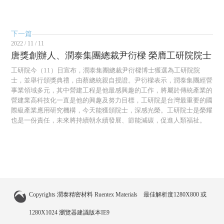
下一篇
2022 / 11 / 11
唐獎創辦人、潤泰集團總裁尹衍樑 榮膺工研院院士
工研院今（11）日宣布，潤泰集團總裁尹衍樑博士獲選為工研院院
士，並舉行頒獎典禮，由蔡總統親自授證。尹衍樑表示，潤泰集團經營
事業領域多元，其中營建工程是他最感興趣的工作，將屬於傳統產業的
營建業高科技化一直是他的興趣及努力目標，工研院是台灣最重要的國
際級產業應用研究機構，今天能獲頒院士，深感光榮。工研院士是榮耀
也是一份責任，未來將持續朝永續發展、節能減碳，促進人類福祉。
Copyrights 潤泰精密材料 Ruentex Materials 最佳解析度1280X800 或
1280X1024 瀏覽器建議版本IE9