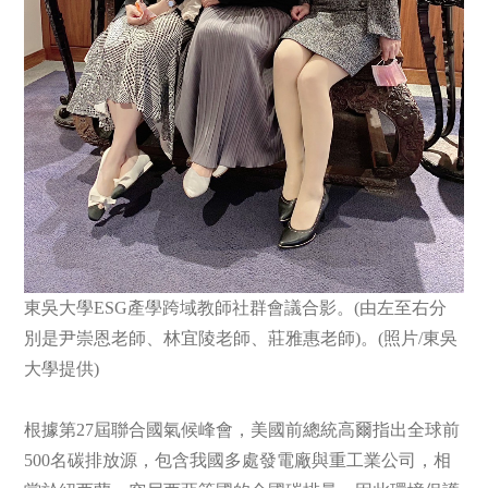
東吳大學ESG產學跨域教師社群會議合影。(由左至右分
別是尹崇恩老師、林宜陵老師、莊雅惠老師)。(照片/東吳
大學提供)
根據第27屆聯合國氣候峰會，美國前總統高爾指出全球前
500名碳排放源，包含我國多處發電廠與重工業公司，相