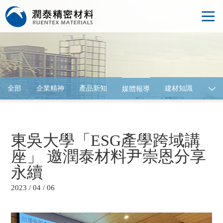
全部
企業精神
產品新知
建材知識
媒體報導
建材展覽
東吳大學「ESG產學跨域講
座」 邀潤泰材料尹崇恩分享
永續
2023 / 04 / 06