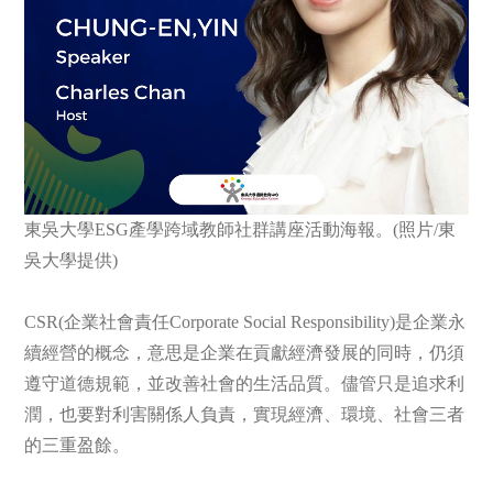
東吳大學ESG產學跨域教師社群講座活動海報。(照片/東
吳大學提供)
CSR(企業社會責任Corporate Social Responsibility)是企業永
續經營的概念，意思是企業在貢獻經濟發展的同時，仍須
遵守道德規範，並改善社會的生活品質。儘管只是追求利
潤，也要對利害關係人負責，實現經濟、環境、社會三者
的三重盈餘。