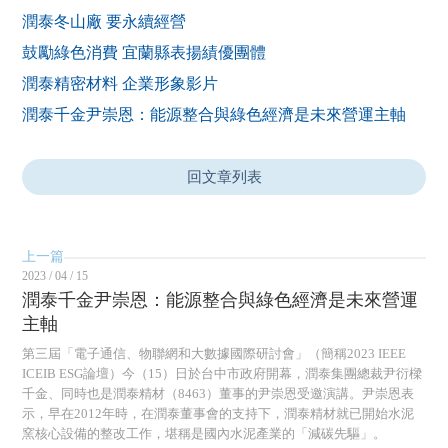
潤泰冬山廠 要永續經營
鼓勵綠色消費 宜蘭縣表揚績優團體
潤泰精密材料 企業形象影片
潤泰千金尹崇恩：能源整合與綠色經濟是未來營運主軸
回文章列表
上一篇
2023 / 04 / 15
潤泰千金尹崇恩：能源整合與綠色經濟是未來營運
主軸
第三屆「電子通信、物聯網和大數據國際研討會」（簡稱2023 IEEE
ICEIB ESG論壇）今（15）日於台中市政府開幕，潤泰集團總裁尹衍樑
千金、同時也是潤泰精材（8463）董事的尹崇恩受邀演講。尹崇恩表
示，早在2012年時，在潤泰董事會的支持下，潤泰精材就已開始水泥
窯核心設備的整改工作，堪稱是國內水泥產業的「減碳先驅」。