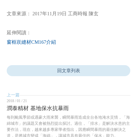
文章來源： 2017年11月19日 工商時報 陳玄
延伸閱讀：
窗框崁縫材CM167介紹
回文章列表
上一篇
2018 / 01 / 21
潤泰精材 基地保水抗暴雨
每到颱風季節或遇豪大雨來襲，瞬間暴雨造成全台各地淹水災情，「海
綿城市」的議題又會被熱烈提出探討。過往，「排水」是解決水患的主
要作法，現在，越來越多專家學者指出，因應瞬間暴雨的最佳解決之
道，是將城市變成「海綿」，讓城市具有最佳的「保水」能力。