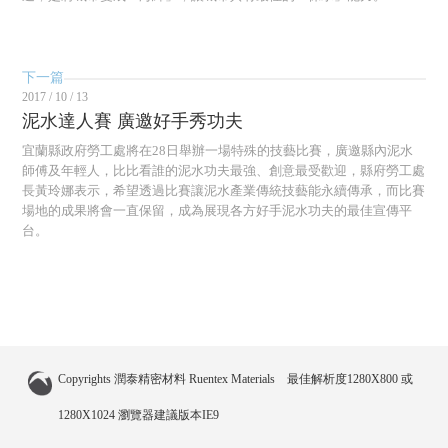
下一篇
2017 / 10 / 13
泥水達人賽 廣邀好手秀功夫
宜蘭縣政府勞工處將在28日舉辦一場特殊的技藝比賽，廣邀縣內泥水
師傅及年輕人，比比看誰的泥水功夫最強、創意最受歡迎，縣府勞工處
長黃玲娜表示，希望透過比賽讓泥水產業傳統技藝能永續傳承，而比賽
場地的成果將會一直保留，成為展現各方好手泥水功夫的最佳宣傳平
台。
Copyrights 潤泰精密材料 Ruentex Materials 最佳解析度1280X800 或
1280X1024 瀏覽器建議版本IE9