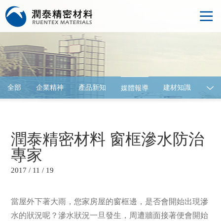
全部
企業精神
產品新知
建材知識
媒體報導
建材展覽
潤泰精密材料 窗框滲水防治
專家
2017 / 11 / 19
當屋外下著大雨，您家房屋的窗框邊，是否會開始出現滲
水的狀況呢？滲水狀況一旦發生，周遭牆面接著便會開始