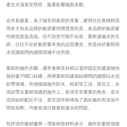
產生水漬甚至壁癌，嚴重影響牆面美觀。
近年新建案，為了隔音與氣密的考量，建商往往會標榜採
用各大知名品牌的氣密窗招攬賞屋民眾，各品牌的氣密窗
性能也愈益高端。但不說您可能不知道，窗框滲漏水的主
因，往往不在於氣密窗本身的品質優劣，而是由於窗框與
水泥牆面間的縫隙填補不佳所致。
窗框的施作步驟，通常會將其外框以電焊固定於建築物預
留的窗戶開口結構，再將窗框與建築結構間的縫隙以水泥
砂漿填補，外側接續施作防水、粉刷等工項。換言之，水
泥砂漿在窗框填縫的施作上，扮演非常重要的角色，若水
泥與砂的配比不佳，甚至泥作師傅為了易於施作而添加不
明添加劑，均會造成日後窗框滲水的問題。
預拌泥作建材廠商－潤泰精密材料表示，施作於窗框填縫