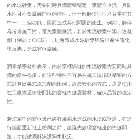
的水泥砂漿，需要同時具備體積穩定、漿體不垂流、具防
水性且不會腐蝕門框的特性，但一般師傅往往只著重在其
中一、二個功能，因而造成其他問題的產生。例如，師傅
為考量施工性，避免漿體垂流，若於水泥砂漿中添加速凝
劑（例如：CaCl2），則會造成水泥砂漿與窗框產生電化
學反應，造成窗框腐蝕。
潤泰精密材料表示，由於窗框填縫的水泥砂漿需要同時具
備的條件很多，而這些特性不容易在施工現場以精密的方
式計算出各式添加劑的比例，故最安心的方式，還是使用
在工廠經過縝密配比的窗框崁縫袋裝材，確保品質的穩定
性。
若您家中的窗框邊已經有滲漏水造成的水漬或壁癌，在進
行牆面重新批土粉刷之前，建議先處理窗框邊的崁縫問
題，才能徹底解決滲漏水狀況。