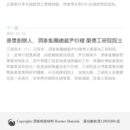
企業家分享永續經營之實務經驗，增進學生對ESG永續經營的認知。
下一篇
2022 / 11 / 11
唐獎創辦人、潤泰集團總裁尹衍樑 榮膺工研院院士
工研院今（11）日宣布，潤泰集團總裁尹衍樑博士獲選為工研院院
士，並舉行頒獎典禮，由蔡總統親自授證。尹衍樑表示，潤泰集團經營
事業領域多元，其中營建工程是他最感興趣的工作，將屬於傳統產業的
營建業高科技化一直是他的興趣及努力目標，工研院是台灣最重要的國
際級產業應用研究機構，今天能獲頒院士，深感光榮。工研院士是榮耀
也是一份責任，未來將持續朝永續發展、節能減碳，促進人類福祉。
Copyrights 潤泰精密材料 Ruentex Materials 最佳解析度1280X800 或