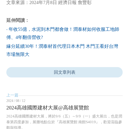
文章來源：2024年7月8日 經濟日報 詹豐彰
延伸閱讀：
‧ 年收55億，水泥到木門都會做！潤泰材如何收服工地師
傅、4年翻倍營收?
緣分延續30年！潤泰材首代理日本木門 木門王看好台灣
市場無限大
回文章列表
上一篇
2024 / 08 / 12
2024高雄國際建材大展@高雄展覽館
2024高雄國際建材大展，將於9/6（五）～9/9（一）盛大展出，也是潤
泰第四度參加，展攤地點位於『高雄展覽館 南館S4019』，歡迎蒞臨參
觀與指導。