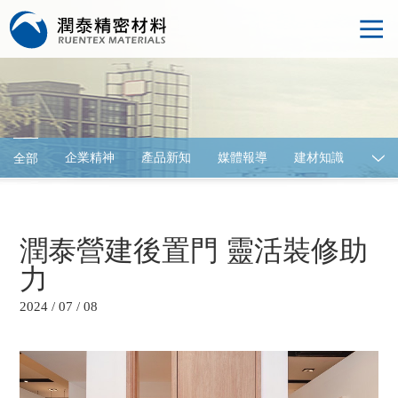
企業精神
產品新知
媒體報導
建材知識
全部
建材展覽
潤泰營建後置門 靈活裝修助
力
2024 / 07 / 08