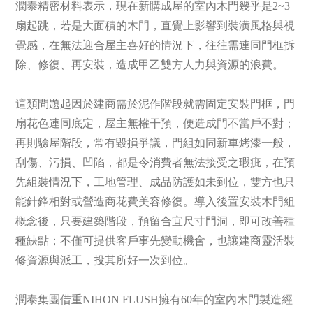
潤泰精密材料表示，現在新購成屋的室內木門幾乎是2~3
扇起跳，若是大面積的木門，直覺上影響到裝潢風格與視
覺感，在無法迎合屋主喜好的情況下，往往需連同門框拆
除、修復、再安裝，造成甲乙雙方人力與資源的浪費。
這類問題起因於建商需於泥作階段就需固定安裝門框，門
扇花色連同底定，屋主無權干預，便造成門不當戶不對；
再則驗屋階段，常有毀損爭議，門組如同新車烤漆一般，
刮傷、污損、凹陷，都是令消費者無法接受之瑕疵，在預
先組裝情況下，工地管理、成品防護如未到位，雙方也只
能針鋒相對或營造商花費美容修復。導入後置安裝木門組
概念後，只要建築階段，預留合宜尺寸門洞，即可改善種
種缺點；不僅可提供客戶事先變動機會，也讓建商靈活裝
修資源與派工，投其所好一次到位。
潤泰集團借重NIHON FLUSH擁有60年的室內木門製造經