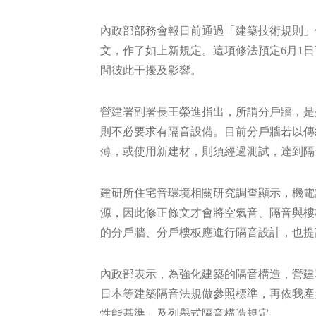
內政部部務會報日前通過「建築技術規則」
文，作了如上新規定。這項修法預定6月1
間彼此干擾及影響。
營建署副署長王榮進指出，所謂分戶牆，是
則不必要求有隔音設備。目前分戶牆若以傳
薄，或使用新建材，則須經過測試，達到隔
建研所住宅音環境相關研究調查顯示，機電
源，因此修正條文才會將空氣音、隔音與樓
的分戶牆、分戶樓板應進行隔音設計，也提
內政部表示，為強化建築的隔音構造，營建
日本等建築隔音法規做參照標準，再依我產
性能基準」及列舉式隔音構造規定。