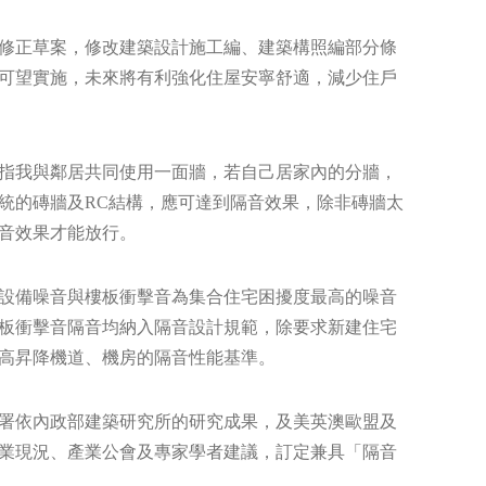
修正草案，修改建築設計施工編、建築構照編部分條
日可望實施，未來將有利強化住屋安寧舒適，減少住戶
指我與鄰居共同使用一面牆，若自己居家內的分牆，
統的磚牆及RC結構，應可達到隔音效果，除非磚牆太
音效果才能放行。
設備噪音與樓板衝擊音為集合住宅困擾度最高的噪音
板衝擊音隔音均納入隔音設計規範，除要求新建住宅
高昇降機道、機房的隔音性能基準。
署依內政部建築研究所的研究成果，及美英澳歐盟及
業現況、產業公會及專家學者建議，訂定兼具「隔音