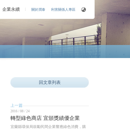
企業永續
關於潤泰
利害關係人專區
回文章列表
上一篇
2016 / 08 / 24
轉型綠色商店 宜頒獎績優企業
宜蘭縣環保局鼓勵民間企業響應綠色消費，購