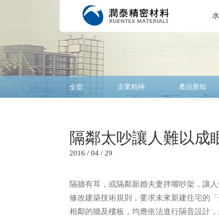
企業精神
產品新知
全部
隔鄰太吵讓人難以成眠
2016 / 04 / 29
隔牆有耳，或隔鄰新婚夫妻拌嘴吵架，讓人
修改建築技術規則，要求未來新建住宅的「
相鄰的牆及樓板，均應依法進行隔音設計，