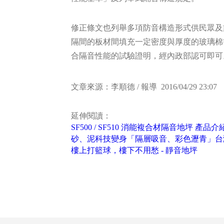
修正條文也列舉多項防音構造形式供民眾及
隔間的板材間填充一定密度與厚度的玻璃棉
合隔音性能的試驗證明，經內政部認可即可
文章來源：李順德 / 報導 2016/04/29 23:07
延伸閱讀：
SF500 / SF510 消能複合材隔音地坪 產品介
砂、泥科技變身「隔層吸音、彩色瀝青」台
樓上打籃球，樓下不用愁 - 靜音地坪