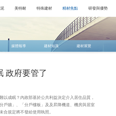
水泥
美特耐
特殊建材
精材焦點
研發與優勢
媒體報導
建材知識
建材展覽
 政府要管了
難以成眠？內政部基於公共利益決定介入居住品質，
分戶牆」、「分戶樓板」及及昇降機道、機房與居室
未合規定將不發給使用執照。