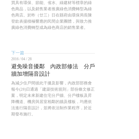
買具有環保、節能、省水、綠建材等標章的綠
色商品，以及銷售業者推廣綠色消費轉型為綠
色商店。於昨（廿三）日在縣府由環保局長陳
登欽表揚積極響應的民間企業團體，與致力推
廣綠色消費轉型成為綠色商店的銷售業者。
下一篇
2016 / 04 / 28
避免噪音擾鄰 內政部修法 分戶
牆加增隔音設計
為減少住戶間彼此干擾及影響，內政部部務會
報今(28)日通過「建築技術規則」部份條文修正
案，明定未來新建住宅分戶牆、分戶樓板及昇
降機道、機房與居室相鄰的牆及樓板，均應依
法進行隔音設計，並將依法制作業程序，於近
期發布施行。