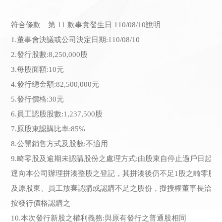
符合條款 第 11 款事實發生日 110/08/10說明
1.董事會決議或公司決定日期:110/08/10

2.發行股數:8,250,000股

3.每股面額:10元

4.發行總金額:82,500,000元

5.發行價格:30元

6.員工認股股數:1,237,500股

7.原股東認購比率:85%

8.公開銷售方式及股數:不適用

9.畸零股及逾期未認購股份之處理方式:由股東自停止過戶日起之
逕向本公司辦理拼湊整股之登記，其拼湊後仍不足1股之畸零股，
及原股東、員工放棄認購或認購不足之股份，擬授權董事長洽特定
按發行價格認購之

10.本次發行新股之權利義務:與原有發行之普通股相同
