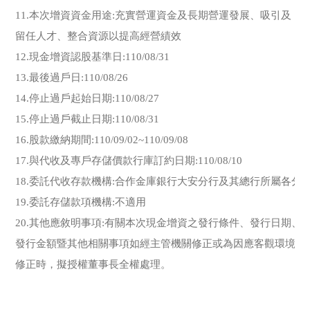
11.本次增資資金用途:充實營運資金及長期營運發展、吸引及

留任人才、整合資源以提高經營績效

12.現金增資認股基準日:110/08/31

13.最後過戶日:110/08/26

14.停止過戶起始日期:110/08/27

15.停止過戶截止日期:110/08/31

16.股款繳納期間:110/09/02~110/09/08

17.與代收及專戶存儲價款行庫訂約日期:110/08/10

18.委託代收存款機構:合作金庫銀行大安分行及其總行所屬各分支
19.委託存儲款項機構:不適用

20.其他應敘明事項:有關本次現金增資之發行條件、發行日期、發
發行金額暨其他相關事項如經主管機關修正或為因應客觀環境變更
修正時，擬授權董事長全權處理。