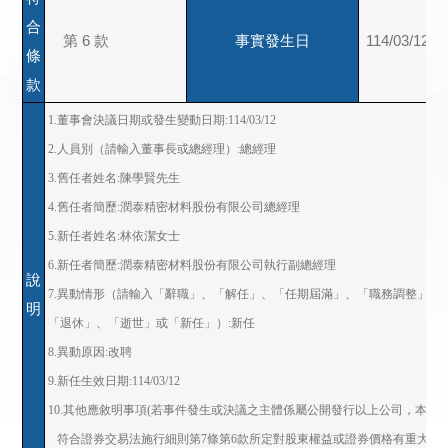
合
第 6 款
事實發生日
114/03/12
條
款
1.董事會決議日期或發生變動日期:114/03/12

2.人員別（請輸入董事長或總經理）:總經理

3.舊任者姓名:陳學賢先生

4.舊任者簡歷:潤泰精密材料股份有限公司總經理

5.新任者姓名:林依潔女士

6.新任者簡歷:潤泰精密材料股份有限公司執行副總經理

說
7.異動情形（請輸入「辭職」、「解任」、「任期屆滿」、「職務調整」、「
明
「退休」、「逝世」或「新任」）:新任

8.異動原因:改聘

9.新任生效日期:114/03/12

10.其他應敘明事項(若事件發生或決議之主體係屬公開發行以上公司，本則重
   符合證券交易法施行細則第7條第6款所定對股東權益或證券價格有重大影響