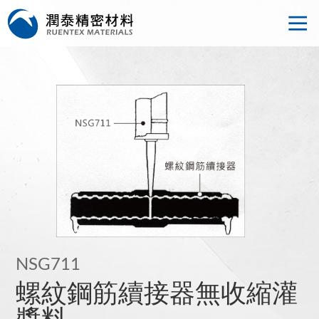
NSG711
螺紋鋼筋續接器無收縮灌