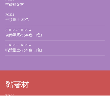
抗裂粉光材
FG331
平頂批土-本色
STR122/STR122W
裝飾噴漿材(本色/白色)
STR123/STR123W
噴漿批土材(本色/白色)
黏著材
TF820
特級磁磚黏著劑