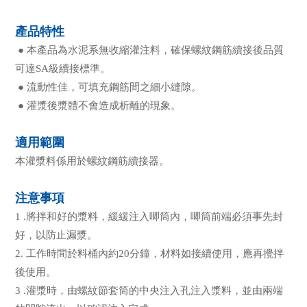
產品特性
● 本產品為水泥系無收縮灌注料，確保螺紋鋼筋續接後品質
可達SA級續接標準。
● 流動性佳，可填充鋼筋間之細小縫隙。
● 灌漿後漿體不會造成析離的現象。
適用範圍
本灌漿料係用於螺紋鋼筋續接器。
注意事項
1 .將拌和好的漿料，緩緩注入唧筒內，唧筒前端必須事先封
好，以防止漏漿。
2. 工作時間於料桶內約20分鐘，材料如接續使用，應再攪拌
後使用。
3 .灌漿時，由螺紋節套筒的中央注入孔注入漿料，並由兩端