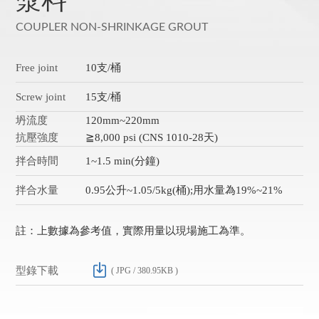
漿料
COUPLER NON-SHRINKAGE GROUT
Free joint
10支/桶
Screw joint
15支/桶
坍流度
120mm~220mm
抗壓強度
≧8,000 psi (CNS 1010-28天)
拌合時間
1~1.5 min(分鐘)
拌合水量
0.95公升~1.05/5kg(桶);用水量為19%~21%
註：上數據為參考值，實際用量以現場施工為準。
型錄下載
( JPG / 380.95KB )