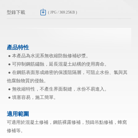
型錄下載
( JPG / 369.25KB )
產品特性
● 本產品為水泥系無收縮防蝕修補砂漿。
● 可抑制鋼筋鏽蝕，延長混凝土結構的使用壽命。
● 在鋼筋表面形成緻密的保護阻隔層，可阻止水份、氯與其
他腐蝕物質的侵蝕。
● 無收縮特性，不產生界面裂縫，水份不易進入。
● 填塞容易，施工簡單。
適用範圍
可適用於混凝土修補，鋼筋裸露修補，預鑄吊點修補，蜂窩
修補等。