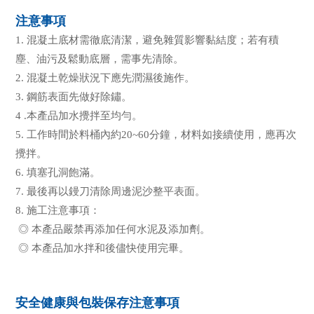
注意事項
1. 混凝土底材需徹底清潔，避免雜質影響黏結度；若有積
塵、油污及鬆動底層，需事先清除。
2. 混凝土乾燥狀況下應先潤濕後施作。
3. 鋼筋表面先做好除鏽。
4 .本產品加水攪拌至均勻。
5. 工作時間於料桶內約20~60分鐘，材料如接續使用，應再次
攪拌。
6. 填塞孔洞飽滿。
7. 最後再以鏝刀清除周邊泥沙整平表面。
8. 施工注意事項：
◎ 本產品嚴禁再添加任何水泥及添加劑。
◎ 本產品加水拌和後儘快使用完畢。
安全健康與包裝保存注意事項