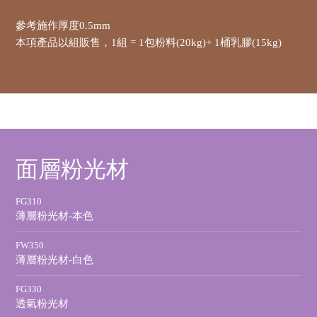
參考施作厚度0.5mm
本項產品以組販售，1組 = 1包粉料(20kg)+ 1桶乳膠(15kg)
面層粉光材
FG310
薄層粉光材-本色
FW350
薄層粉光材-白色
FG330
透氣粉光材