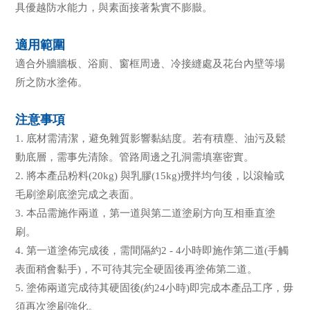
具優越防水能力，與素面接著紮實不膨臌。
適用範圍
適合外牆牆板、浴廁、窗框周邊、冷接縫處及花台內壁等場
所之防水塗佈。
注意事項
1. 底材需清潔，避免雜質影響黏結度。若有積塵、油污及鬆
動底層，需事先清除。管路周邊之孔洞需填塞密實。
2. 將本產品粉料(20kg) 與乳膠(15kg)攪拌均勻後，以滾輪或
毛刷塗刷底塗完成之表面。
3. 本品需施作兩道，第一道與第二道塗刷方向互相垂直塗
刷。
4. 第一道塗佈完成後，需間隔約2 - 4小時即施作第二道(手觸
表面稍會黏手)，不可待其完全硬固後再塗佈第二道。
5. 塗佈兩道完成待其硬固後(約24小時)即完成本產品工序，毋
須再次塗刷強化。