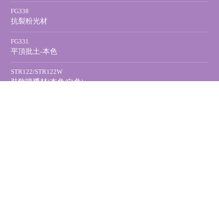
FG338
抗裂粉光材
FG331
平頂批土-本色
STR122/STR122W
裝飾噴漿材(本色/白色)
STR123/STR123W
噴漿批土材(本色/白色)
黏著材
TF820
特級磁磚黏著劑