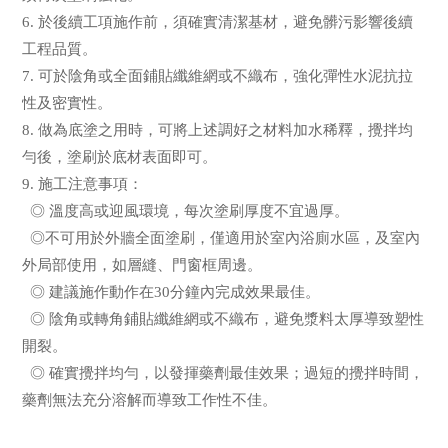
6. 於後續工項施作前，須確實清潔基材，避免髒污影響後續
工程品質。
7. 可於陰角或全面鋪貼纖維網或不織布，強化彈性水泥抗拉
性及密實性。
8. 做為底塗之用時，可將上述調好之材料加水稀釋，攪拌均
勻後，塗刷於底材表面即可。
9. 施工注意事項：
◎ 溫度高或迎風環境，每次塗刷厚度不宜過厚。
◎不可用於外牆全面塗刷，僅適用於室內浴廁水區，及室內
外局部使用，如層縫、門窗框周邊。
◎ 建議施作動作在30分鐘內完成效果最佳。
◎ 陰角或轉角鋪貼纖維網或不織布，避免漿料太厚導致塑性
開裂。
◎ 確實攪拌均勻，以發揮藥劑最佳效果；過短的攪拌時間，
藥劑無法充分溶解而導致工作性不佳。