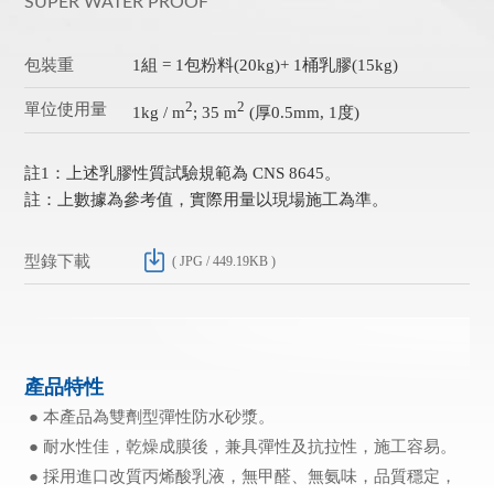
SUPER WATER PROOF
包裝重
1組 = 1包粉料(20kg)+ 1桶乳膠(15kg)
2
2
單位使用量
1kg / m
; 35 m
(厚0.5mm, 1度)
註1：上述乳膠性質試驗規範為 CNS 8645。
註：上數據為參考值，實際用量以現場施工為準。
型錄下載
( JPG / 449.19KB )
產品特性
● 本產品為雙劑型彈性防水砂漿。
● 耐水性佳，乾燥成膜後，兼具彈性及抗拉性，施工容易。
● 採用進口改質丙烯酸乳液，無甲醛、無氨味，品質穩定，